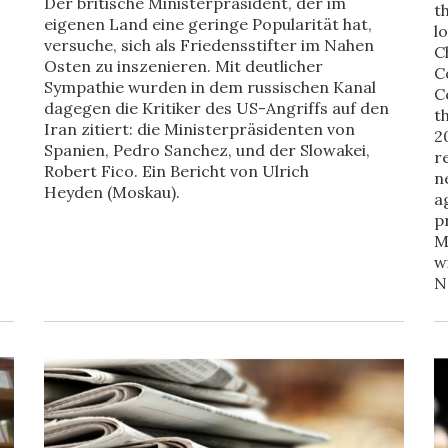
Der britische Ministerpräsident, der im
t
eigenen Land eine geringe Popularität hat,
l
versuche, sich als Friedensstifter im Nahen
C
Osten zu inszenieren. Mit deutlicher
C
Sympathie wurden in dem russischen Kanal
C
dagegen die Kritiker des US-Angriffs auf den
t
Iran zitiert: die Ministerpräsidenten von
2
Spanien, Pedro Sanchez, und der Slowakei,
r
Robert Fico. Ein Bericht von Ulrich
n
Heyden (Moskau).
a
p
M
w
N