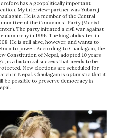
herefore has a geopolitically important
ocation. My interview-partner was Yubaraj
haulagain. He is a member of the Central
ommittee of the Communist Party (Maoist
enter). The party initiated a civil war against
he monarchy in 1996. The king abdicated in
008. He is still alive, however, and wants to
eturn to power. According to Chaulagain, the
ew Constitution of Nepal, adopted 10 years
go, is a historical success that needs to be
rotected. New elections are scheduled for
arch in Nepal. Chaulagain is optimistic that it
ill be possible to preserve democracy in
epal.