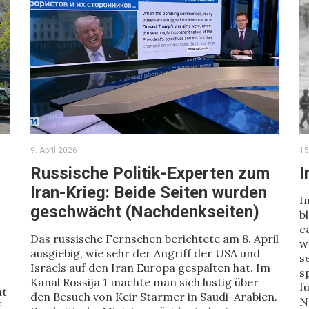
9. April 2026
15
Russische Politik-Experten zum
I
Iran-Krieg: Beide Seiten wurden
I
geschwächt (Nachdenkseiten)
b
c
Das russische Fernsehen berichtete am 8. April
w
ausgiebig, wie sehr der Angriff der USA und
s
Israels auf den Iran Europa gespalten hat. Im
s
Kanal Rossija 1 machte man sich lustig über
f
at
den Besuch von Keir Starmer in Saudi-Arabien.
N
f