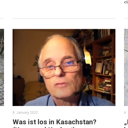
e
8. January 2022
6.
Was ist los in Kasachstan?
„