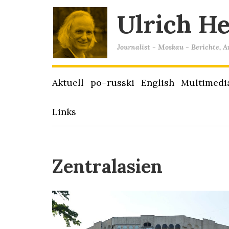
Ulrich H
Journalist - Moskau - Berichte, 
Aktuell
po–russki
English
Multimedi
Links
Zentralasien