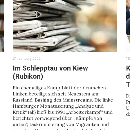
21. January 2022
18
Im Schlepptau von Kiew
K
(Rubikon)
d
T
Ein ehemaliges Kampfblatt der deutschen
Linken beteiligt sich seit Neuestem am
D
Russland-Bashing des Mainstreams. Die linke
P
Hamburger Monatszeitung „Analyse und
U
Kritik“ (ak) hieß bis 1991 „Arbeiterkampf“ und
d
berichtet vorwiegend über „Kämpfe von
unten“, Diskriminierung von Migranten und