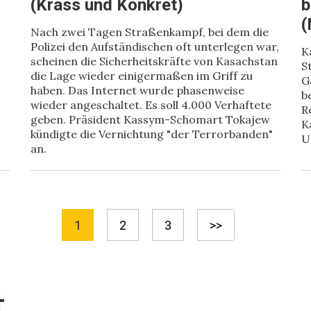
(Krass und Konkret)
b
(
Nach zwei Tagen Straßenkampf, bei dem die
Polizei den Aufständischen oft unterlegen war,
K
scheinen die Sicherheitskräfte von Kasachstan
S
die Lage wieder einigermaßen im Griff zu
G
haben. Das Internet wurde phasenweise
b
wieder angeschaltet. Es soll 4.000 Verhaftete
R
geben. Präsident Kassym-Schomart Tokajew
K
kündigte die Vernichtung "der Terrorbanden"
U
an.
1
2
3
>>
t