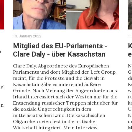
13. January 2022
11
Mitglied des EU-Parlaments -
K
“
Clare Daly - über Kasachstan
e
Clare Daly, Abgeordnete des Europäischen
N
Parlaments und dort Mitglied der Left Group,
G
meint, für die Proteste und die Gewalt in
d
Kasachstan gäbe es innere und äußere
K
ng
Gründe. Nach Meinung der Abgeordneten aus
w
Irland interessiert sich der Westen nur für die
r
Entsendung russischer Truppen nicht aber für
k
on
die soziale Ungerechtigkeit in dem
U
mittelasiatischen Land. Die kasachischen
N
Oligarchen seien fest in die britische
u
Wirtschaft integriert. Mein Interview
M