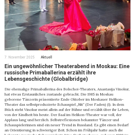
7. November 2025
Aktuell
Ein ungewöhnlicher Theaterabend in Moskau: Eine
russische Primaballerina erzählt ihre
Lebensgeschichte (Globalbridge)
Die ehemalige Primaballerina des Bolschoi-Theaters, Anastasija Vinokur,
hat etwas Erstaunliches zustande gebracht. Die 1985 in Moskau
geborene Tänzerin präsentierte Ende Oktober im Moskauer Helikon-
Theater das selbstproduzierte Schauspiel „Nit“ (Der Faden) (1). In dem
Stück steht Vinokur meist allein auf der Bühne und erzählt über ihr Leben,
von der Kindheit bis heute. Der Saal im Helikon-Theater war voll, der
Applaus lang und herzlich. Selbstreflexionen bekannter Tänzer und
Schauspielerinnen sind ein neuer Trend in Russland. Es gibt einen Bedarf
an Orientierung in schwieriger Zeit. Schon im Frühjahr hatte auch die