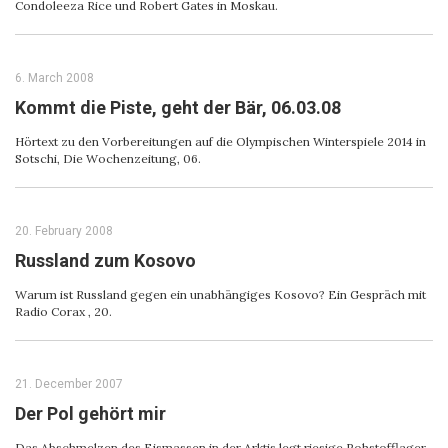
Condoleeza Rice und Robert Gates in Moskau.
6. March 2008
Kommt die Piste, geht der Bär, 06.03.08
Hörtext zu den Vorbereitungen auf die Olympischen Winterspiele 2014 in
Sotschi, Die Wochenzeitung, 06.
20. February 2008
Russland zum Kosovo
Warum ist Russland gegen ein unabhängiges Kosovo? Ein Gespräch mit
Radio Corax , 20.
21. December 2007
Der Pol gehört mir
Das Abschmelzen des Eismassen in der Arktis legt riesige Rohstofflager