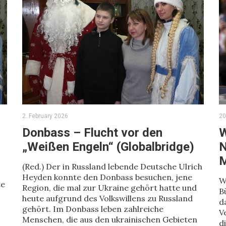
2. February 2026
20
Donbass – Flucht vor den
W
„Weißen Engeln“ (Globalbridge)
N
M
(Red.) Der in Russland lebende Deutsche Ulrich
Heyden konnte den Donbass besuchen, jene
W
te
Region, die mal zur Ukraine gehört hatte und
B
heute aufgrund des Volkswillens zu Russland
d
gehört. Im Donbass leben zahlreiche
V
Menschen, die aus den ukrainischen Gebieten
d