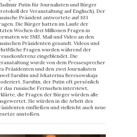
ladimir Putin für Journalisten und Bürger
Protokoll der Veranstaltung auf Englisch). Der
ussische Präsident antwortete auf 103
ragen. Die Bürger hatten im Laufe der
etzten Wochen drei Millionen Fragen in
ormaten wie SMS, Mail und Video an den
ussischen Präsidenten gesandt. Videos und
chriftliche Fragen wurden während der
ressekonferenz eingeblendet. Die
eranstaltung wurde von dem Pressesprecher
es Präsidenten und den zwei Journalisten
awel Sarubin und Jekaterina Beresowskaja
oderiert. Sarubin, der Putin oft persönlich
ür das russische Fernsehen interviewt,
rklärte, die Fragen der Bürger würden alle
usgewertet. Sie würden in die Arbeit des
räsidenten einfließen und vielleicht auch neue
esetze anstoßen.