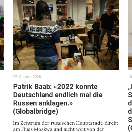
27. October 2025
18
Patrik Baab: «2022 konnte
„
Deutschland endlich mal die
S
Russen anklagen.»
d
(Globalbridge)
d
S
Im Zentrum der russischen Hauptstadt, direkt
(
am Fluss Moskwa und nicht weit von der