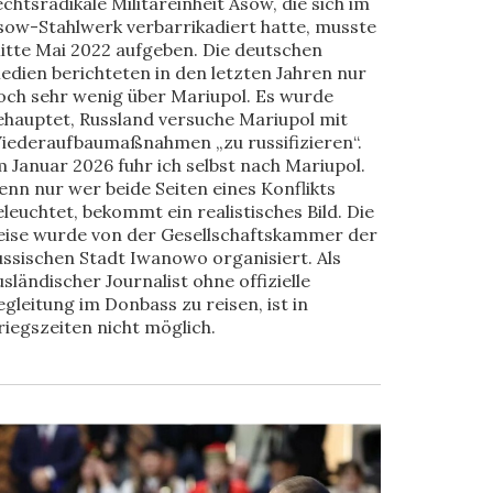
echtsradikale Militäreinheit Asow, die sich im
sow-Stahlwerk verbarrikadiert hatte, musste
itte Mai 2022 aufgeben. Die deutschen
edien berichteten in den letzten Jahren nur
och sehr wenig über Mariupol. Es wurde
ehauptet, Russland versuche Mariupol mit
iederaufbaumaßnahmen „zu russifizieren“.
m Januar 2026 fuhr ich selbst nach Mariupol.
enn nur wer beide Seiten eines Konflikts
eleuchtet, bekommt ein realistisches Bild. Die
eise wurde von der Gesellschaftskammer der
ussischen Stadt Iwanowo organisiert. Als
usländischer Journalist ohne offizielle
egleitung im Donbass zu reisen, ist in
riegszeiten nicht möglich.