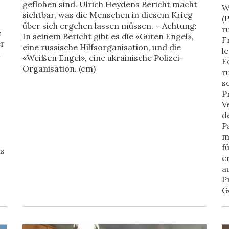
geflohen sind. Ulrich Heydens Bericht macht
W
sichtbar, was die Menschen in diesem Krieg
(
über sich ergehen lassen müssen. – Achtung:
r
e
In seinem Bericht gibt es die «Guten Engel»,
F
er
eine russische Hilfsorganisation, und die
l
n
«Weißen Engel», eine ukrainische Polizei-
F
Organisation. (cm)
r
s
P
,
V
d
P
m
f
us
e
a
P
G