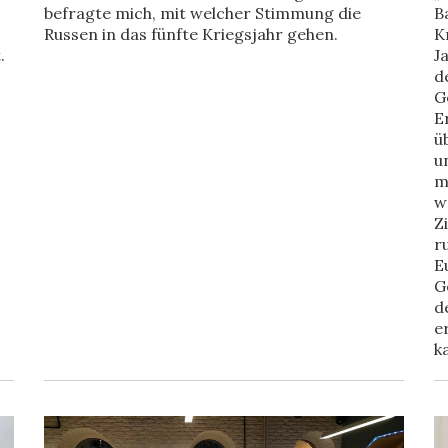
befragte mich, mit welcher Stimmung die
B
Russen in das fünfte Kriegsjahr gehen.
K
.
J
d
G
E
ü
u
m
w
Z
r
E
G
d
e
k