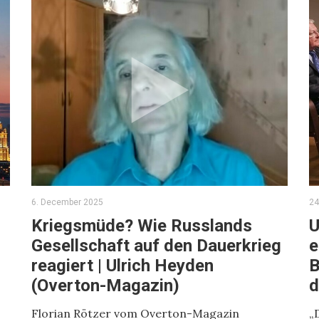
6. December 2025
24
Kriegsmüde? Wie Russlands
U
Gesellschaft auf den Dauerkrieg
e
reagiert | Ulrich Heyden
B
(Overton-Magazin)
d
Florian Rötzer vom Overton-Magazin
„