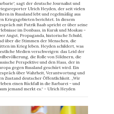
arbarie“, sagt der deutsche Journalist und
riegsreporter Ulrich Heyden, der seit vielen
ahren in Russland lebt und regelmäßig aus
en Kriegsgebieten berichtet. In diesem
espräch mit Patrik Baab spricht er über seine
rlebnisse im Donbass, in Kursk und Moskau –
ber Angst, Propaganda, historische Schuld,
nd über die Stimmen der Menschen, die
itten im Krieg leben. Heyden schildert, was
estliche Medien verschweigen: das Leid der
ivilbevölkerung, die Rolle von Söldnern, die
ussische Perspektive und den Hass, der in
uropa gegen Russland geschürt wird. Ein
espräch über Wahrheit, Verantwortung und
en Zustand deutscher Öffentlichkeit. „Wir
rleben einen Rückfall in die Barbarei – und
aum jemand merkt es.“ – Ulrich Heyden