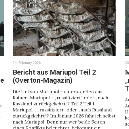
24. February 2026
23
r
Bericht aus Mariupol Teil 2
M
ge
(Overton-Magazin)
„
T
Die Uni von Mariupol – auferstanden aus
Ruinen. Mariupol – „russifiziert“ oder „nach
A
Russland zurückgekehrt“? Teil 2 Teil 1:
er
A
Mariupol – „russifiziert“ oder „nach Russland
H
zurückgekehrt“? Im Januar 2026 fuhr ich selbst
e
k
nach Mariupol. Denn nur wer beide Seiten
s
eines Konflikts beleuchtet, bekommt ein