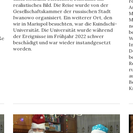
r
realistisches Bild. Die Reise wurde von der
A
Gesellschaftskammer der russischen Stadt
M
Iwanowo organisiert. Ein weiterer Ort, den
M
wir in Mariupol besuchten, war die Kuindschi-
n
Universität. Die Universität wurde während
b
der Ereignisse im Frühjahr 2022 schwer
ße
W
beschädigt und war wieder instandgesetzt
I
worden.
D
b
R
r
a
B
K