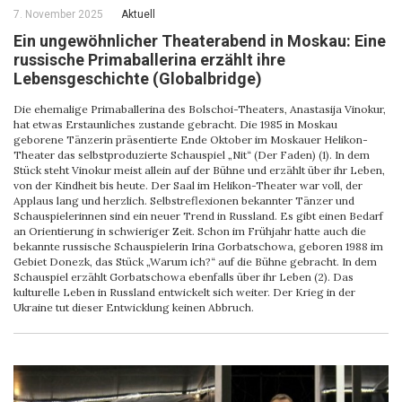
7. November 2025
Aktuell
Ein ungewöhnlicher Theaterabend in Moskau: Eine
russische Primaballerina erzählt ihre
Lebensgeschichte (Globalbridge)
Die ehemalige Primaballerina des Bolschoi-Theaters, Anastasija Vinokur,
hat etwas Erstaunliches zustande gebracht. Die 1985 in Moskau
geborene Tänzerin präsentierte Ende Oktober im Moskauer Helikon-
Theater das selbstproduzierte Schauspiel „Nit“ (Der Faden) (1). In dem
Stück steht Vinokur meist allein auf der Bühne und erzählt über ihr Leben,
von der Kindheit bis heute. Der Saal im Helikon-Theater war voll, der
Applaus lang und herzlich. Selbstreflexionen bekannter Tänzer und
Schauspielerinnen sind ein neuer Trend in Russland. Es gibt einen Bedarf
an Orientierung in schwieriger Zeit. Schon im Frühjahr hatte auch die
bekannte russische Schauspielerin Irina Gorbatschowa, geboren 1988 im
Gebiet Donezk, das Stück „Warum ich?“ auf die Bühne gebracht. In dem
Schauspiel erzählt Gorbatschowa ebenfalls über ihr Leben (2). Das
kulturelle Leben in Russland entwickelt sich weiter. Der Krieg in der
Ukraine tut dieser Entwicklung keinen Abbruch.