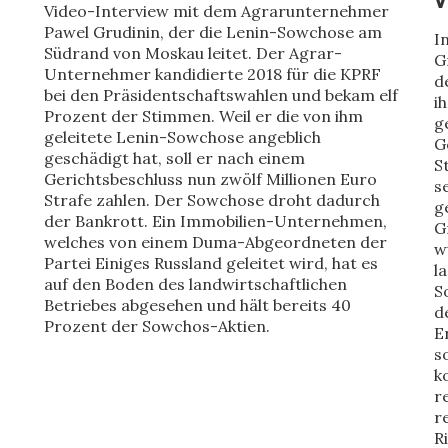
v
Video-Interview mit dem Agrarunternehmer
Pawel Grudinin, der die Lenin-Sowchose am
I
Südrand von Moskau leitet. Der Agrar-
G
Unternehmer kandidierte 2018 für die KPRF
d
bei den Präsidentschaftswahlen und bekam elf
i
Prozent der Stimmen. Weil er die von ihm
g
geleitete Lenin-Sowchose angeblich
G
geschädigt hat, soll er nach einem
S
Gerichtsbeschluss nun zwölf Millionen Euro
s
Strafe zahlen. Der Sowchose droht dadurch
g
der Bankrott. Ein Immobilien-Unternehmen,
G
welches von einem Duma-Abgeordneten der
w
Partei Einiges Russland geleitet wird, hat es
l
auf den Boden des landwirtschaftlichen
S
Betriebes abgesehen und hält bereits 40
d
Prozent der Sowchos-Aktien.
E
s
k
r
r
R