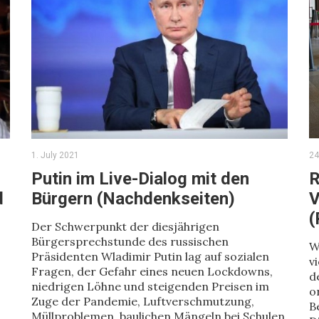
1. July 2021
24
Putin im Live-Dialog mit den
R
d
Bürgern (Nachdenkseiten)
V
(
Der Schwerpunkt der diesjährigen
Bürgersprechstunde des russischen
W
Präsidenten Wladimir Putin lag auf sozialen
v
Fragen, der Gefahr eines neuen Lockdowns,
d
niedrigen Löhne und steigenden Preisen im
o
Zuge der Pandemie, Luftverschmutzung,
B
Müllproblemen, baulichen Mängeln bei Schulen,