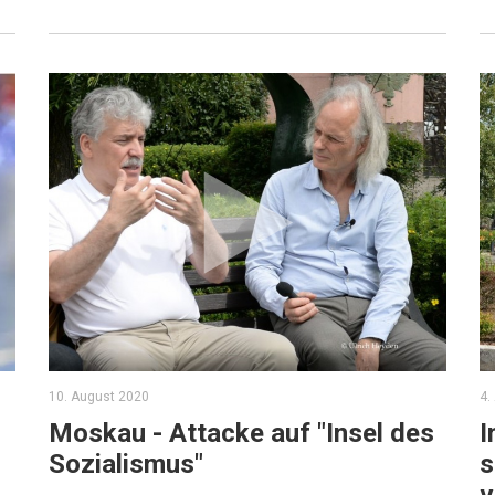
10. August 2020
4.
Moskau - Attacke auf "Insel des
I
Sozialismus"
s