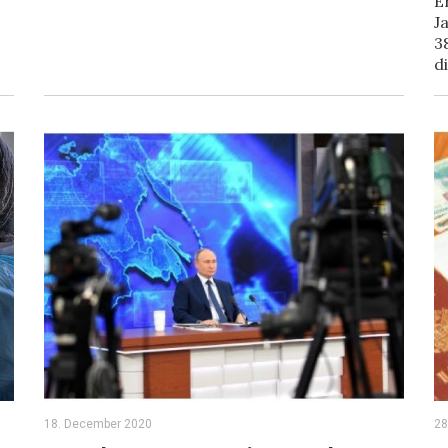
E
J
3
d
18. December 2020
28