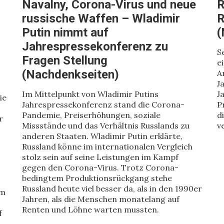
Navalny, Corona-Virus und neue
R
russische Waffen – Wladimir
R
Putin nimmt auf
(
Jahrespressekonferenz zu
S
Fragen Stellung
e
(Nachdenkseiten)
A
J
Im Mittelpunkt von Wladimir Putins
J
ie
Jahrespressekonferenz stand die Corona-
P
Pandemie, Preiserhöhungen, soziale
d
r
Missstände und das Verhältnis Russlands zu
v
anderen Staaten. Wladimir Putin erklärte,
Russland könne im internationalen Vergleich
stolz sein auf seine Leistungen im Kampf
gegen den Corona-Virus. Trotz Corona-
bedingtem Produktionsrückgang stehe
Russland heute viel besser da, als in den 1990er
em
Jahren, als die Menschen monatelang auf
Renten und Löhne warten mussten.
f