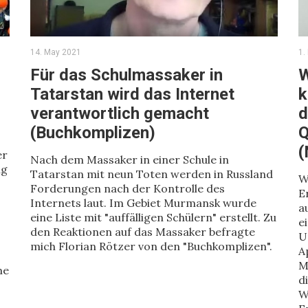
14. May 2021
1.
Für das Schulmassaker in
W
Tatarstan wird das Internet
k
verantwortlich gemacht
d
(Buchkomplizen)
Q
(
er
Nach dem Massaker in einer Schule in
ig
Tatarstan mit neun Toten werden in Russland
W
Forderungen nach der Kontrolle des
E
Internets laut. Im Gebiet Murmansk wurde
a
eine Liste mit "auffälligen Schülern" erstellt. Zu
e
den Reaktionen auf das Massaker befragte
U
mich Florian Rötzer von den "Buchkomplizen".
A
M
me
d
W