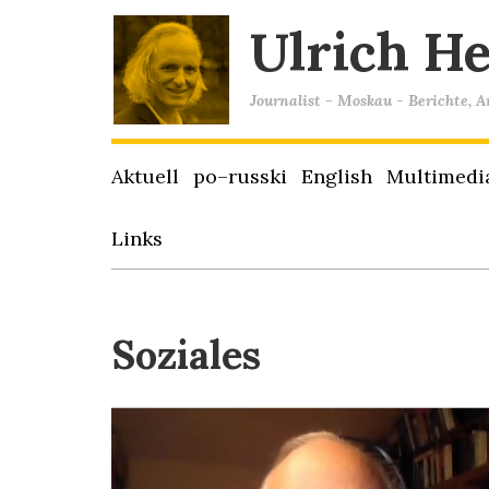
Ulrich H
Journalist - Moskau - Berichte, 
Aktuell
po–russki
English
Multimedi
Links
Soziales