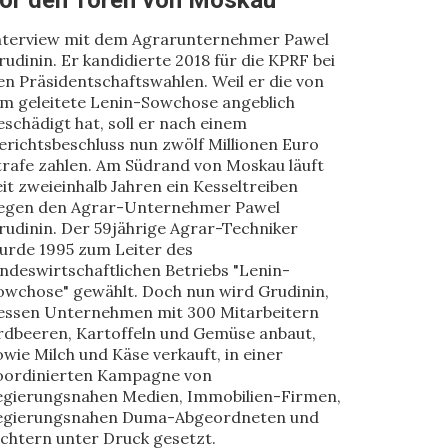
or den Toren von Moskau
nterview mit dem Agrarunternehmer Pawel
rudinin. Er kandidierte 2018 für die KPRF bei
en Präsidentschaftswahlen. Weil er die von
hm geleitete Lenin-Sowchose angeblich
eschädigt hat, soll er nach einem
erichtsbeschluss nun zwölf Millionen Euro
trafe zahlen. Am Südrand von Moskau läuft
eit zweieinhalb Jahren ein Kesseltreiben
egen den Agrar-Unternehmer Pawel
rudinin. Der 59jährige Agrar-Techniker
urde 1995 zum Leiter des
andeswirtschaftlichen Betriebs "Lenin-
owchose" gewählt. Doch nun wird Grudinin,
essen Unternehmen mit 300 Mitarbeitern
rdbeeren, Kartoffeln und Gemüse anbaut,
owie Milch und Käse verkauft, in einer
oordinierten Kampagne von
egierungsnahen Medien, Immobilien-Firmen,
egierungsnahen Duma-Abgeordneten und
ichtern unter Druck gesetzt.