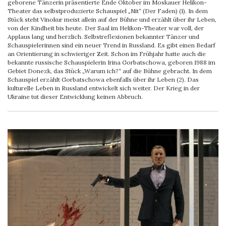
geborene Tänzerin präsentierte Ende Oktober im Moskauer Helikon-
Theater das selbstproduzierte Schauspiel „Nit“ (Der Faden) (1). In dem
Stück steht Vinokur meist allein auf der Bühne und erzählt über ihr Leben,
von der Kindheit bis heute. Der Saal im Helikon-Theater war voll, der
Applaus lang und herzlich. Selbstreflexionen bekannter Tänzer und
Schauspielerinnen sind ein neuer Trend in Russland. Es gibt einen Bedarf
an Orientierung in schwieriger Zeit. Schon im Frühjahr hatte auch die
bekannte russische Schauspielerin Irina Gorbatschowa, geboren 1988 im
Gebiet Donezk, das Stück „Warum ich?“ auf die Bühne gebracht. In dem
Schauspiel erzählt Gorbatschowa ebenfalls über ihr Leben (2). Das
kulturelle Leben in Russland entwickelt sich weiter. Der Krieg in der
Ukraine tut dieser Entwicklung keinen Abbruch.