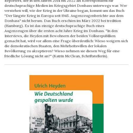
Reporters, der in den Jahren 2014 bis 2022 als Korrespondent für
deutschsprachige Medien im Kriegsgebiet Donbass unterwegs war. Wer
verstehen will, wie der Krieg in der Ukraine began, kommt um das Buch
"Der längste Krieg in Europa seit 1945. Augenzeugenberichte aus dem
Donbass" nicht herum. Das Buch erschien im März 2022 bei tredition
(Hamburg). Es ist das einzige deutschsprachige Buch eines
Augenzeugen über die ersten acht Jahre Krieg im Donbass. "In den
Interviews, die Heyden mit Bewohnern der beiden Volksrepubliken
gemacht hat, wird vor allem eine Frage überdeutlich: Wieso weigern sich
die demokratischen Staaten, den Mehrheitswillen der lokalen
Bevölkerung zu akzeptieren? Wieso nehmen sie diesen Weg für eine
friedliche Lösung nicht an?" (Katrin McClean, Schriftstellerin).