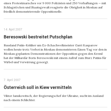
eines Protestmarsches vor 9 000 Polizisten und 250 Verhaftungen — mit
Schlagstöcken und Staatsgewalt reagierte die Obrigkeit in Moskau auf
friedlich demonstrierende Oppositionelle.
14. April 2007
Beresowski bestreitet Putschplan
Russland Putin-Kritiker um Ex-Schachweltmeister Garri Kasparow
wollen heute trotz Verbot in Moskau demonstrieren Einen Tag vor den in
Moskau geplanten Demonstrationen der Opposition gegen den Kreml
hat der Milliardär Boris Beresowski mit einem Aufruf zum Sturz Putins für
Wirbel und Verwirrung gesorgt.
7. April 2007
Österreich soll in Kiew vermitteln
Viktor Janukowitsch, der Regierungschef der Ukraine, sucht im Ausland
nach einem Schlichter.