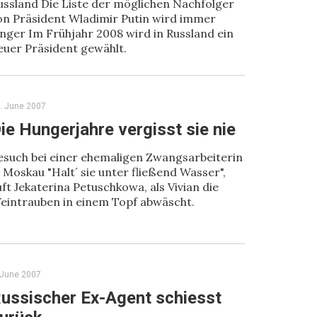
ussland Die Liste der möglichen Nachfolger
on Präsident Wladimir Putin wird immer
änger Im Frühjahr 2008 wird in Russland ein
euer Präsident gewählt.
. June 2007
ie Hungerjahre vergisst sie nie
esuch bei einer ehemaligen Zwangsarbeiterin
n Moskau "Halt´ sie unter fließend Wasser",
uft Jekaterina Petuschkowa, als Vivian die
eintrauben in einem Topf abwäscht.
 June 2007
ussischer Ex-Agent schiesst