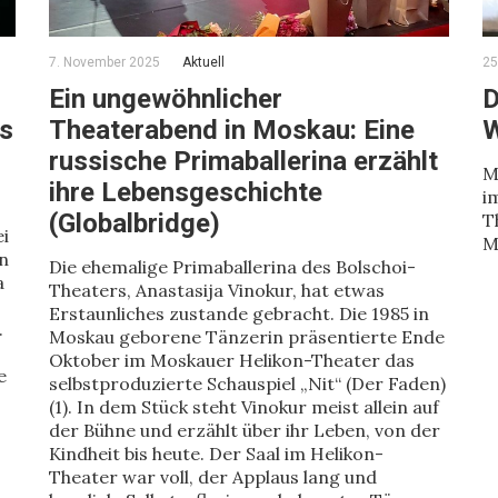
7. November 2025
Aktuell
25
Ein ungewöhnlicher
D
us
Theaterabend in Moskau: Eine
W
russische Primaballerina erzählt
M
ihre Lebensgeschichte
i
(Globalbridge)
T
ei
M
n
Die ehemalige Primaballerina des Bolschoi-
a
Theaters, Anastasija Vinokur, hat etwas
Erstaunliches zustande gebracht. Die 1985 in
.
Moskau geborene Tänzerin präsentierte Ende
Oktober im Moskauer Helikon-Theater das
e
selbstproduzierte Schauspiel „Nit“ (Der Faden)
(1). In dem Stück steht Vinokur meist allein auf
der Bühne und erzählt über ihr Leben, von der
Kindheit bis heute. Der Saal im Helikon-
Theater war voll, der Applaus lang und