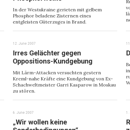
R
v
In der Westukraine gerieten mit gelbem
l
Phosphor beladene Zisternen eines
n
entgleisten Güterzuges in Brand.
12. June 2007
11
Irres Gelächter gegen
D
Oppositions-Kundgebung
B
i
Mit Lärm-Attacken versuchten gestern
r
Kreml-nahe Kräfte eine Kundgebung von Ex-
W
Schachweltmeister Garri Kasparow in Moskau
zu stören.
6. June 2007
1.
„Wir wollen keine
R