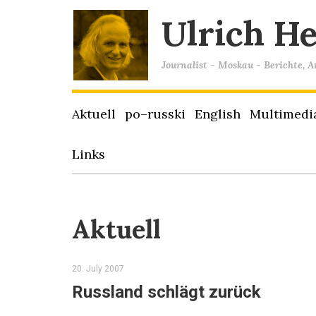
Ulrich H
Journalist - Moskau - Berichte, 
Aktuell
po–russki
English
Multimedi
Links
Aktuell
20. July 2007
Russland schlägt zurück