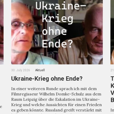
30. July 2026
Aktuell
21
Ukraine-Krieg ohne Ende?
T
K
In einer weiteren Runde sprach ich mit dem
V
Filmregisseur Wilhelm Domke-Schulz aus dem
B
Raum Leipzig über die Eskalation im Ukraine-
Krieg und welche Aussichten für einen Frieden
ie
es geben könnte. Russland greift verstärkt mit
I