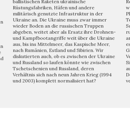
ballistischen Raketen ukrainische
R
Rüstungsfabriken, Häfen und andere
w
militärisch genutzte Infrastruktur in der
P
Ukraine an. Die Ukraine muss zwar immer
T
on
wieder Boden an die russischen Truppen
S
abgeben, weitet aber als Ersatz ihre Drohnen-
r
und Kampfbootangriffe weit über die Ukraine
a
aus, bis ins Mittelmeer, das Kaspische Meer,
e
in
nach Rumänien, Estland und Sibirien. Wir
G
e
diskutierten auch, ob es zwischen der Ukraine
V
nd
und Russland so laufen könnte wie zwischen
S
Tschetschenien und Russland, deren
a
Verhältnis sich nach neun Jahren Krieg (1994
D
und 2003) komplett normalisiert hat?
v