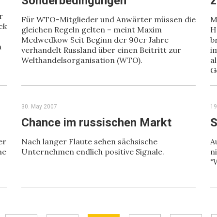
Sonderbedingungen“
z
r
Für WTO-Mitglieder und Anwärter müssen die
M
ck
gleichen Regeln gelten – meint Maxim
H
Medwedkow Seit Beginn der 90er Jahre
b
n
verhandelt Russland über einen Beitritt zur
i
Welthandelsorganisation (WTO).
a
G
30. May 2007
19
Chance im russischen Markt
S
er
Nach langer Flaute sehen sächsische
A
he
Unternehmen endlich positive Signale.
n
"