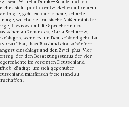
egisseur Wilhelm Domke-Schulz und mir,
elches sich spontan entwickelte und keinem
lan folgte, geht es um die neue, scharfe
onlage, welche der russische Außenminister
ergej Lawrow und die Sprecherin des
ussischen Außenamtes, Maria Sacharow,
nschlagen, wenn es um Deutschland geht. Ist
s vorstellbar, dass Russland eine schärfere
angart einschlägt und den Zwei-plus-Vier-
ertrag, der den Besatzungsstatus der vier
iegermächte im vereinten Deutschland
ufhob, kündigt, um sich gegenüber
eutschland militärisch freie Hand zu
erschaffen?