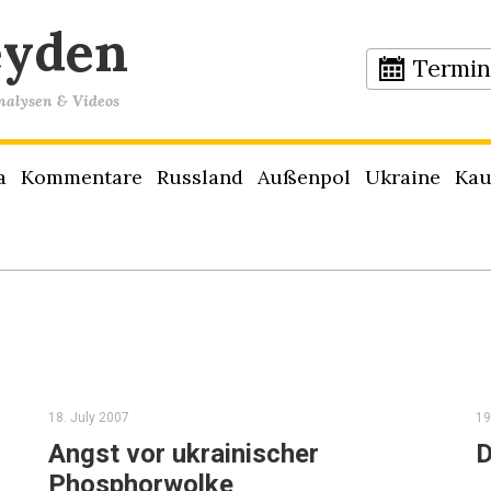
eyden
Termi
Analysen & Videos
a
Kommentare
Russland
Außenpol
Ukraine
Kau
18. July 2007
19
Angst vor ukrainischer
D
Phosphorwolke