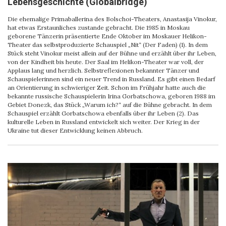
Lebensgeschichte (Globalbridge)
Die ehemalige Primaballerina des Bolschoi-Theaters, Anastasija Vinokur,
hat etwas Erstaunliches zustande gebracht. Die 1985 in Moskau
geborene Tänzerin präsentierte Ende Oktober im Moskauer Helikon-
Theater das selbstproduzierte Schauspiel „Nit“ (Der Faden) (1). In dem
Stück steht Vinokur meist allein auf der Bühne und erzählt über ihr Leben,
von der Kindheit bis heute. Der Saal im Helikon-Theater war voll, der
Applaus lang und herzlich. Selbstreflexionen bekannter Tänzer und
Schauspielerinnen sind ein neuer Trend in Russland. Es gibt einen Bedarf
an Orientierung in schwieriger Zeit. Schon im Frühjahr hatte auch die
bekannte russische Schauspielerin Irina Gorbatschowa, geboren 1988 im
Gebiet Donezk, das Stück „Warum ich?“ auf die Bühne gebracht. In dem
Schauspiel erzählt Gorbatschowa ebenfalls über ihr Leben (2). Das
kulturelle Leben in Russland entwickelt sich weiter. Der Krieg in der
Ukraine tut dieser Entwicklung keinen Abbruch.