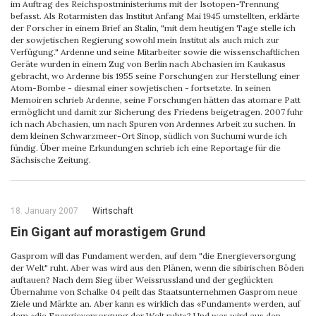
im Auftrag des Reichspostministeriums mit der Isotopen-Trennung
befasst. Als Rotarmisten das Institut Anfang Mai 1945 umstellten, erklärte
der Forscher in einem Brief an Stalin, "mit dem heutigen Tage stelle ich
der sowjetischen Regierung sowohl mein Institut als auch mich zur
Verfügung." Ardenne und seine Mitarbeiter sowie die wissenschaftlichen
Geräte wurden in einem Zug von Berlin nach Abchasien im Kaukasus
gebracht, wo Ardenne bis 1955 seine Forschungen zur Herstellung einer
Atom-Bombe - diesmal einer sowjetischen - fortsetzte. In seinen
Memoiren schrieb Ardenne, seine Forschungen hätten das atomare Patt
ermöglicht und damit zur Sicherung des Friedens beigetragen. 2007 fuhr
ich nach Abchasien, um nach Spuren von Ardennes Arbeit zu suchen. In
dem kleinen Schwarzmeer-Ort Sinop, südlich von Suchumi wurde ich
fündig. Über meine Erkundungen schrieb ich eine Reportage für die
Sächsische Zeitung.
18. January 2007
Wirtschaft
Ein Gigant auf morastigem Grund
Gasprom will das Fundament werden, auf dem "die Energieversorgung
der Welt" ruht. Aber was wird aus den Plänen, wenn die sibirischen Böden
auftauen? Nach dem Sieg über Weissrussland und der geglückten
Übernahme von Schalke 04 peilt das Staatsunternehmen Gasprom neue
Ziele und Märkte an. Aber kann es wirklich das «Fundament» werden, auf
dem «die Energieversorgung der Welt ruht»? Und was wird aus den